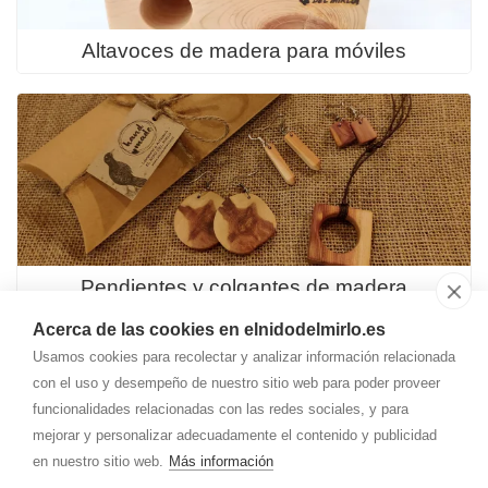
Altavoces de madera para móviles
Pendientes y colgantes de madera
Acerca de las cookies en elnidodelmirlo.es
Usamos cookies para recolectar y analizar información relacionada
con el uso y desempeño de nuestro sitio web para poder proveer
funcionalidades relacionadas con las redes sociales, y para
mejorar y personalizar adecuadamente el contenido y publicidad
Cada lámpara es única y diferente.
en nuestro sitio web.
Más información
Elige la tuya para aportar un elemento natural