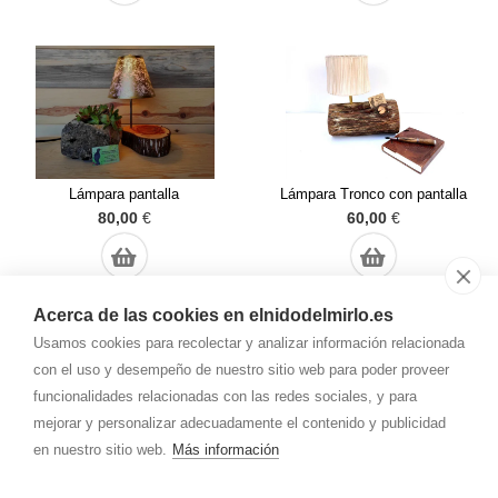
Lámpara pantalla
Lámpara Tronco con pantalla
80,00
€
60,00
€
Acerca de las cookies en elnidodelmirlo.es
Usamos cookies para recolectar y analizar información relacionada
con el uso y desempeño de nuestro sitio web para poder proveer
funcionalidades relacionadas con las redes sociales, y para
mejorar y personalizar adecuadamente el contenido y publicidad
Cada lámpara es única y diferente.
en nuestro sitio web.
Más información
Elige la tuya para aportar un elemento natural
y decorativo a tu hogar.